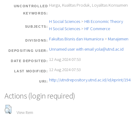
Harga, Kualitas Produk, Loyalitas Konsumen
UNCONTROLLED
KEYWORDS:
H Social Sciences
>
HB Economic Theory
SUBJECTS:
H Social Sciences
>
HF Commerce
Fakultas Bisnis dan Humaniora
>
Manajemen
DIVISIONS:
Unnamed user with email
yola@utnd.ac.id
DEPOSITING USER:
12 Aug 2024 07:53
DATE DEPOSITED:
12 Aug 2024 07:53
LAST MODIFIED:
http://utndrepository.utnd.ac.id/id/eprint/194
URI:
Actions (login required)
View Item